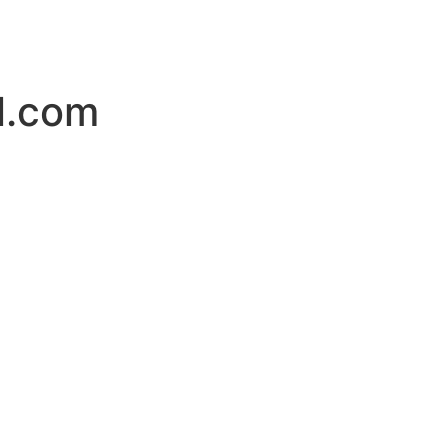
l.com